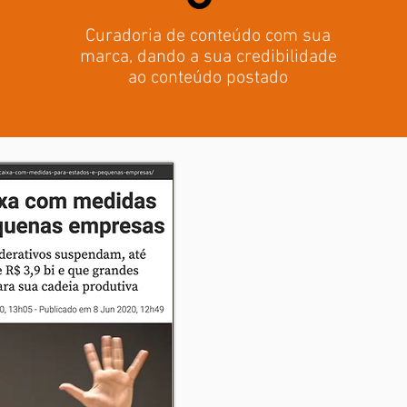
Curadoria de conteúdo com sua
marca,
dando a sua credibilidade
ao conteúdo postado